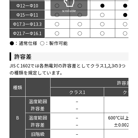
Φ12ーΦ10
○
○
●
●
scrollable
Φ15ーΦ11
○
○
○
●
Φ17.3ーΦ13.3
○
○
○
○
Φ21.7ーΦ16.1
○
○
○
○
●
：通常仕様
○：製作可能
許容差
JIS C 1602では各熱電対の許容差としてクラス1,2,3の3つ
の種類を規定しています。
許容差の
種類
クラス1
クラス
温度範囲
–
–
許容差
–
–
B
温度範囲
–
600℃以上17
許容差
–
±0.0025
旧階級
–
–