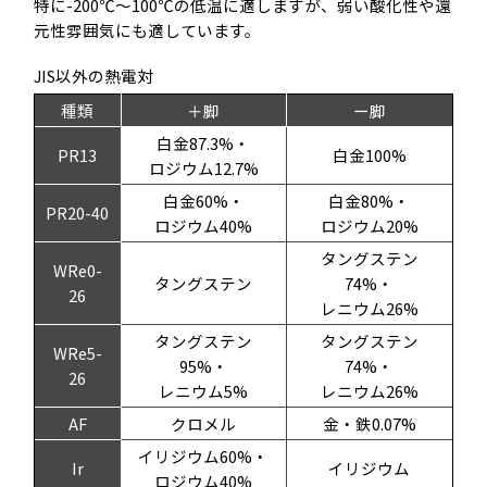
特に-200℃～100℃の低温に適しますが、弱い酸化性や還
元性雰囲気にも適しています。
JIS以外の熱電対
種類
＋脚
ー脚
白金87.3%・
PR13
白金100%
ロジウム12.7%
白金60%・
白金80%・
PR20-40
ロジウム40%
ロジウム20%
タングステン
WRe0-
タングステン
74%・
26
レニウム26%
タングステン
タングステン
WRe5-
95%・
74%・
26
レニウム5%
レニウム26%
AF
クロメル
金・鉄0.07%
イリジウム60%・
Ir
イリジウム
ロジウム40%