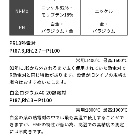
ニッケル82%・
Ni-Mo
ニッケル
モリブデン18%
白金・
金・
PN
パラジウム・金
パラジウム
PR13熱電対
Pt87.3,Rh12.7―Pt100
常用:1400℃
最高:1600℃
81年にJISから外されるまで広く使用されていた熱電対で
R熱電対と同じ特徴があります。設備が旧タイプの規格の
場合はおすすめいたします。
白金ロジウム40-20熱電対
Pt87,Rh13－Pt100
常用:1800℃
最高:1900℃
白金の系の熱電対の中では最も高温で使用することがで
きますが、EMFの特性が低い為、高温での高精度の測定
には不向きです。