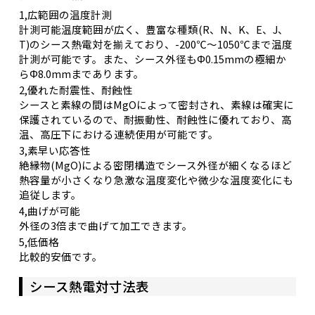
1,広範囲の温度計測
計測可能温度範囲が広く、豊富な種類(R、N、K、E、J、
T)のシース熱電対を揃えており、-200℃～1050℃まで温度
計測が可能です。また、シース外径もΦ0.15mmの極細か
らΦ8.0mmまであります。
2,優れた耐震性、耐蝕性
シースと素線の間はMgOによって密封され、素線は確実に
保護されているので、耐振動性、耐蝕性に優れており、高
温、高圧下における連続使用が可能です。
3,素早い応答性
絶縁物(MgO)による密閉構造でシース外径が細くなるほど
熱容量が小さくなり急激な温度変化や微少な温度変化にも
追従します。
4,曲げが可能
外径の3倍まで曲げて加工できます。
5,低価格
比較的安価です。
シース熱電対寸法表