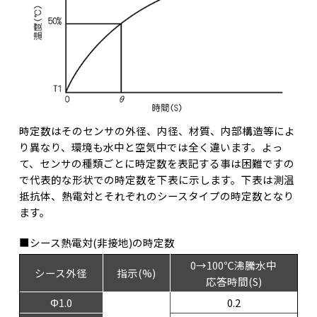
時定数はそのセンサの外径、内径、材質、内部構造等によ
り異なり、環境も水中と空気中では全く違います。よっ
て、センサの種類ごとに時定数を表記する事は困難ですの
で代表的な形状での時定数を下表に示します。下表は測温
抵抗体、熱電対とそれぞれのシースタイプの時定数となり
ます。
■シース熱電対(非接地)の時定数
0→100℃沸騰水中
シース外径
指示(%)
応答時間(S)
Φ1.0
0.2