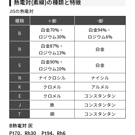
熱電対(素線)の種類と特徴
JISの熱電対
種類
＋脚
−脚
白金70%・
白金94%・
B
ロジウム30%
ロジウム6%
白金87%・
R
白金
ロジウム13%
白金90%・
S
白金
ロジウム10%
N
ナイクロシル
ナイシル
K
クロメル
アルメル
E
クロメル
コンスタンタン
J
鉄
コンスタンタン
T
銅
コンスタンタン
B熱電対
灰
Pt70，Rh30
Pt94，Rh6