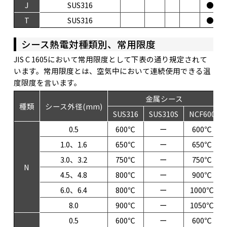
J
SUS316
●
T
SUS316
●
シース熱電対種類別、常用限度
JIS C 1605において常用限度として下表の通り規定されて
います。常用限度とは、空気中において連続使用できる温
度限度を言います。
金属シース
種類
シース外径(mm)
SUS316
SUS310S
NCF600
0.5
600℃
ー
600℃
1.0、1.6
650℃
ー
650℃
3.0、3.2
750℃
ー
750℃
N
4.5、4.8
800℃
ー
900℃
6.0、6.4
800℃
ー
1000℃
8.0
900℃
ー
1050℃
0.5
600℃
ー
600℃