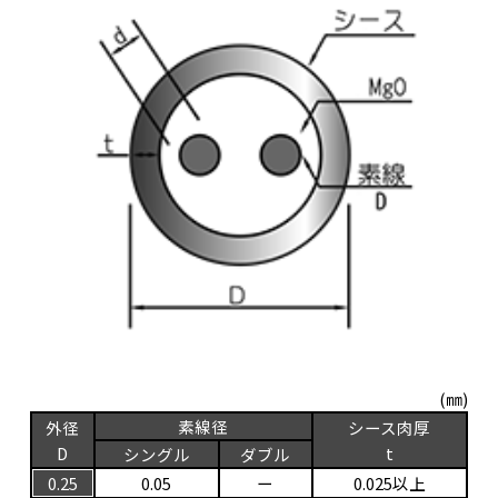
(㎜)
素線径
外径
シース肉厚
D
t
シングル
ダブル
0.25
0.05
ー
0.025以上