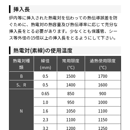
挿入長
炉内等に挿入された熱電対を伝わっての熱伝導誤差を防
ぐために、熱電対の熱容量及び熱伝導率に応じて充分な
挿入長をとる必要があります。少なくとも保護管、シー
ス等外径の15倍以上の挿入長をとるようにして下さい。
熱電対(素線)の使用温度
熱電対種
線径
常用限度
過熱使用限度
類
(mm)
(℃)
(℃)
B
0.5
1500
1700
S、R
0.5
1400
1600
0.65
850
900
1.0
950
1000
N
1.6
1050
1100
2.3
1100
1150
3.2
1200
1250