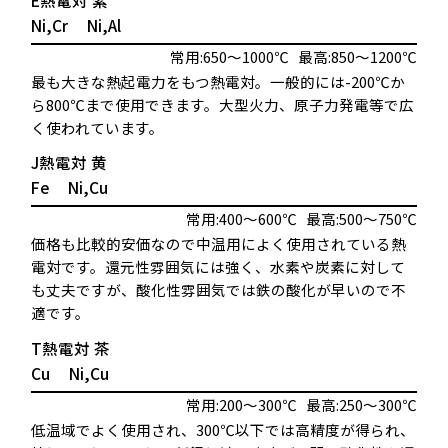
Ni,Cr
Ni,Al
常用:650～1000℃
最高:850～1200℃
最も大きな熱起電力をもつ熱電対。一般的には-200℃か
ら800℃まで使用できます。大型火力、原子力発電等で広
く使われています。
J熱電対
黄
Fe
Ni,Cu
常用:400～600℃
最高:500～750℃
価格も比較的安価なので中温用によく使用されている熱
電対です。還元性雰囲気には強く、水素や炭素に対して
も丈夫ですが、酸化性雰囲気では鉄の酸化が早いので不
適です。
T熱電対
茶
Cu
Ni,Cu
常用:200～300℃
最高:250～300℃
低温域でよく使用され、300℃以下では高精度が得られ、