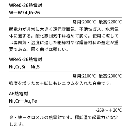
WRe0-26熱電対
W―W74,Re26
常用:2000℃
最高:2200℃
起電力が非常に大きく還元雰囲気、不活性ガス、水素気
体に適する。酸化雰囲気中は極めて脆く。使用に際して
は雰囲気・温度に適した絶縁材や保護管材料の選定が重
要である。固く曲げは難しい。
WRe5-26熱電対
Ni,Cr,Si
Ni,Si
常用:2100℃
最高:2300℃
強度を増すため＋脚にもレニウムを入れた合金です。
AF熱電対
Ni,Cr―Au,Fe
-269～＋20℃
金・鉄－クロメルの熱電対です。極低温で起電力が安定
します。