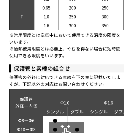
0.65
200
250
T
1.0
250
300
1.6
300
350
※常用限度とは空気中において使用できる温度の限度を
いいます。
※過熱使用限度とは必要上、やむを得ない場合に短時間
使用できる限度をいいます。
保護管と素線の組合せ
保護管の外径に対応できる素線を下の表に記載いたしま
すが、下記以外の対応はお問い合わせください。
素線
保護管
Φ1.0
Φ1.6
外径ー内径
シングル
ダブル
シングル
ダブル
Φ8ーΦ6
●
Φ10ーΦ8
●
●