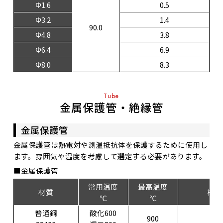
Φ1.6
0.5
Φ3.2
1.4
90.0
Φ4.8
3.8
Φ6.4
6.9
Φ8.0
8.3
Tube
金属保護管・絶縁管
金属保護管
金属保護管は熱電対や測温抵抗体を保護するために使用し
ます。雰囲気や温度を考慮して選定する必要があります。
■金属保護管
常用温度
最高温度
材質
概略
℃
℃
普通鋼
酸化600
900