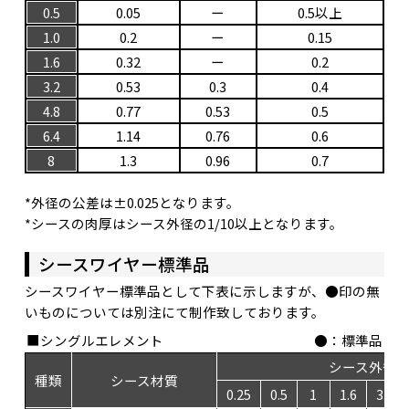
0.5
0.05
ー
0.5以上
1.0
0.2
ー
0.15
1.6
0.32
ー
0.2
3.2
0.53
0.3
0.4
4.8
0.77
0.53
0.5
6.4
1.14
0.76
0.6
8
1.3
0.96
0.7
*外径の公差は±0.025となります。
*シースの肉厚はシース外径の1/10以上となります。
シースワイヤー標準品
シースワイヤー標準品として下表に示しますが、●印の無
いものについては別注にて制作致しております。
■シングルエレメント
●
：標準品
シース外径
種類
シース材質
0.25
0.5
1
1.6
3.2