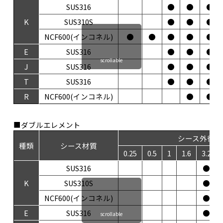
SUS316
●
●
●
K
SUS310S
●
●
●
NCF600(インコネル)
●
●
●
●
●
E
SUS316
●
●
●
scrollable
J
SUS316
●
●
●
T
SUS316
●
●
●
R
NCF600(インコネル)
●
●
■ダブルエレメント
シース外径
種類
シース材質
0.25
0.5
1
1.6
3.2
SUS316
●
K
SUS310S
●
NCF600(インコネル)
●
E
SUS316
●
scrollable