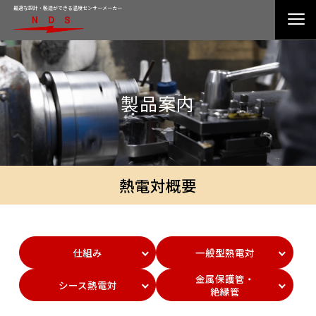
最適な設計・製造ができる温度センサーメーカー
製品案内
熱電対概要
仕組み
一般型熱電対
金属保護管・
シース熱電対
絶縁管