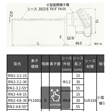
シース
シース
素子
シース
型式
階級
素子数
外径
長さ
端子箱
種類
材質
(mm)
(cm)
RN2-3.2-15
15
RN2-3.2-30
Φ3.2
30
RN2-3.2-55*
55
RN2-4.8-15
15
小型密
RN2-4.8-30
Pt100Ω
B
1
Φ4.8
30
SUS316
端子箱
scrollable
RN2-4.8-55*
55