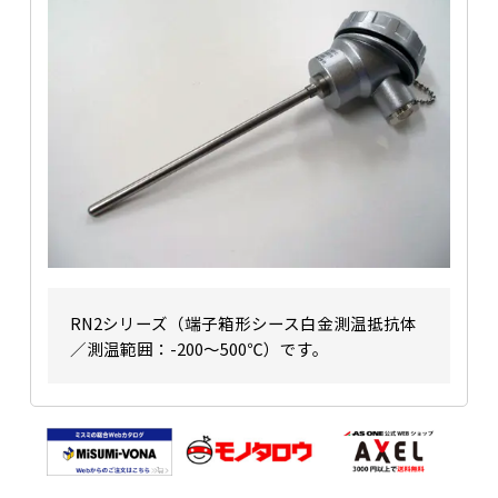
RN2シリーズ（端子箱形シース白金測温抵抗体
／測温範囲：-200〜500℃）です。