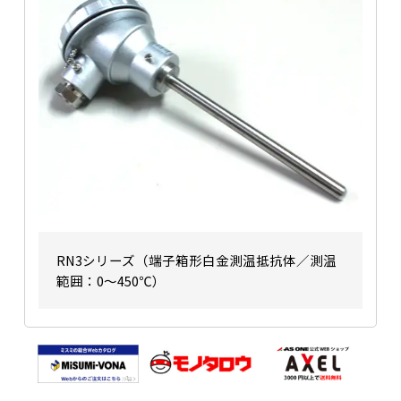
RN3シリーズ（端子箱形白金測温抵抗体／測温
範囲：0〜450℃）