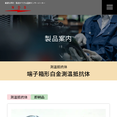
最適な設計・製造ができる温度センサーメーカー
製品案内
測温抵抗体
端子箱形白金測温抵抗体
測温抵抗体
即納品