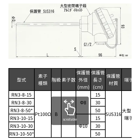
保護管
保護管
素子
保護管
型式
階級
素子数
外径
長さ
端子箱
種類
材質
(mm)
(cm)
RN3-8-15
15
RN3-8-30
Φ8
30
RN3-8-50*
50
大型密
Pt100Ω
B
1
SUS316
端子箱
RN3-10-15
15
scrollable
RN3-10-30
Φ10
30
RN3-10-50*
50