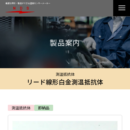
最適な設計・製造ができる温度センサーメーカー
製品案内
測温抵抗体
リード線形白金測温抵抗体
測温抵抗体
即納品