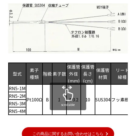
保護管
保護管
素子
保護管
リード
型式
階級
素子数
外径
長さ
種類
材質
線種
(mm)
(cm)
RN5-1M
RN5-2M
Pt100Ω
B
1
Φ3.2
10
SUS304
フッ素樹脂
RN5-3M
scrollable
RN5-4M